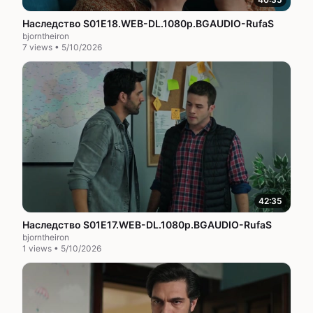
Наследство S01E18.WEB-DL.1080p.BGAUDIO-RufaS
bjorntheiron
7 views • 5/10/2026
42:35
Наследство S01E17.WEB-DL.1080p.BGAUDIO-RufaS
bjorntheiron
1 views • 5/10/2026