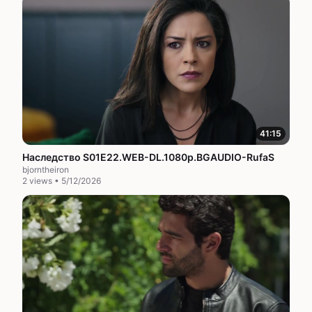
41:15
Наследство S01E22.WEB-DL.1080p.BGAUDIO-RufaS
bjorntheiron
2 views • 5/12/2026