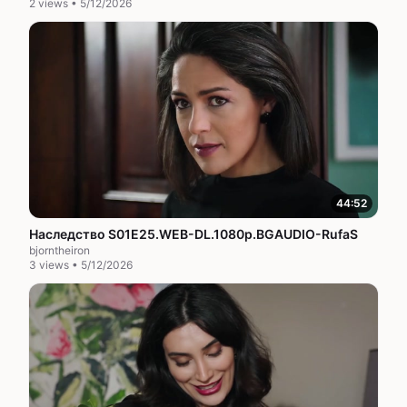
2 views • 5/12/2026
44:52
Наследство S01E25.WEB-DL.1080p.BGAUDIO-RufaS
bjorntheiron
3 views • 5/12/2026