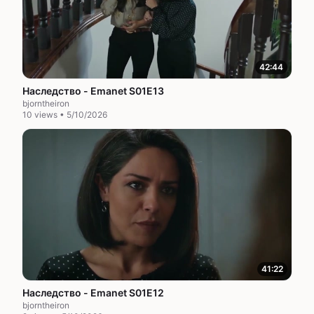
42:44
Наследство - Emanet S01E13
bjorntheiron
10 views • 5/10/2026
41:22
Наследство - Emanet S01E12
bjorntheiron