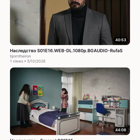
40:53
Наследство S01E16.WEB-DL.1080p.BGAUDIO-RufaS
bjorntheiron
1 views • 5/10/2026
44:06